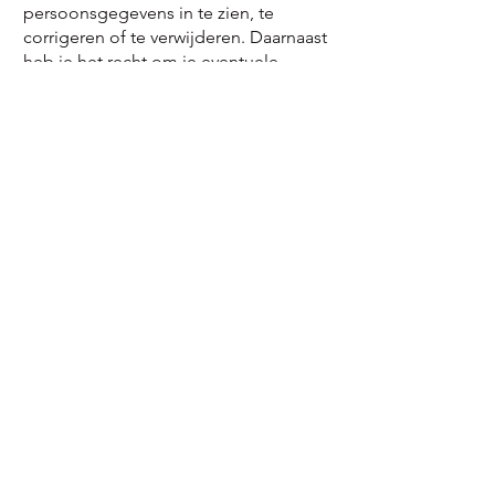
persoonsgegevens in te zien, te
corrigeren of te verwijderen. Daarnaast
heb je het recht om je eventuele
toestemming voor de
gegevensverwerking in te trekken of
bezwaar te maken tegen de verwerking
van jouw persoonsgegevens door
Marieke Klooster en heb je het recht op
gegevensoverdraagbaarheid. Dat
betekent dat je bij ons een verzoek kan
indienen om de persoonsgegevens die
wij van jou beschikken in een
computerbestand naar jou of een ander,
door jou genoemde organisatie, te
sturen. Je kunt een verzoek tot inzage,
correctie, verwijdering,
gegevensoverdraging van je
persoonsgegevens of verzoek tot
intrekking van je toestemming of
bezwaar op de verwerking van jouw